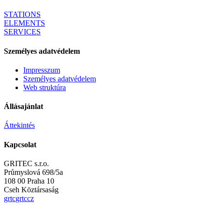
STATIONS
ELEMENTS
SERVICES
Személyes adatvédelem
Impresszum
Személyes adatvédelem
Web struktúra
Állásajánlat
Áttekintés
Kapcsolat
GRITEC s.r.o.
Průmyslová 698/5a
108 00 Praha 10
Cseh Köztársaság
gr
t
c
gr
t
c
cz