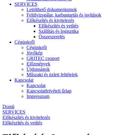
SERVICES
Letölthető dokumentumok
Felülvizsgálat, karbantartás és javítások
Előkészítés és kivitelezés
Előkészítés és vetítés
Szállítás és logisztika
Összeszerelés
Cégünkről
Cégünkről
Jövőkép
GRITEC csoport
Előzmények
Újdonságok
Műszaki és üzleti feltételek
Kapcsolat
Kapcsolat
Kapcsolatfelvételi űrlap
Impresszum
Domů
SERVICES
Előkészítés és kivitelezés
Előkészítés és vetítés