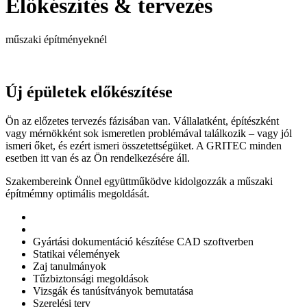
Előkészítés & tervezés
műszaki építményeknél
Új épületek előkészítése
Ön az előzetes tervezés fázisában van. Vállalatként, építészként
vagy mérnökként sok ismeretlen problémával találkozik – vagy jól
ismeri őket, és ezért ismeri összetettségüket. A GRITEC minden
esetben itt van és az Ön rendelkezésére áll.
Szakembereink Önnel együttműködve kidolgozzák a műszaki
építmémny optimális megoldását.
Gyártási dokumentáció készítése CAD szoftverben
Statikai vélemények
Zaj tanulmányok
Tűzbiztonsági megoldások
Vizsgák és tanúsítványok bemutatása
Szerelési terv