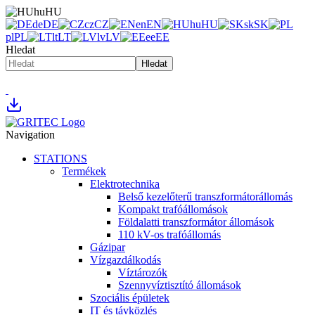
hu
HU
de
DE
cz
CZ
en
EN
hu
HU
sk
SK
pl
PL
lt
LT
lv
LV
ee
EE
Hledat
Hledat
Navigation
STATIONS
Termékek
Elektrotechnika
Belső kezelőterű transzformátorállomás
Kompakt trafóállomások
Földalatti transzformátor állomások
110 kV-os trafóállomás
Gázipar
Vízgazdálkodás
Víztározók
Szennyvíztisztító állomások
Szociális épületek
IT és távközlés