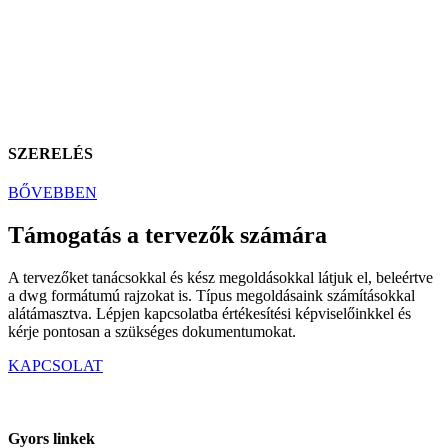
SZERELÉS
BŐVEBBEN
Támogatás a tervezők számára
A tervezőket tanácsokkal és kész megoldásokkal látjuk el, beleértve
a dwg formátumú rajzokat is. Típus megoldásaink számításokkal
alátámasztva. Lépjen kapcsolatba értékesítési képviselőinkkel és
kérje pontosan a szükséges dokumentumokat.
KAPCSOLAT
Gyors linkek