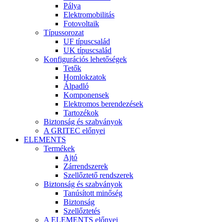
Pálya
Elektromobilitás
Fotovoltaik
Típussorozat
UF típuscsalád
UK típuscsalád
Konfigurációs lehetőségek
Tetők
Homlokzatok
Álpadló
Komponensek
Elektromos berendezések
Tartozékok
Biztonság és szabványok
A GRITEC előnyei
ELEMENTS
Termékek
Ajtó
Zárrendszerek
Szellőztető rendszerek
Biztonság és szabványok
Tanúsított minőség
Biztonság
Szellőztetés
A ELEMENTS előnyei