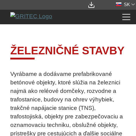
SK
STATIONS
ŽELEZNIČNÉ STAVBY
ROZSAH POUŽITIA
TRAFOSTANICE
BUDOVY PRE ELEKTROMOBILITU
Vyrábame a dodávame prefabrikované
BUDOVY PRE FOTOVOLTIKU
betónové objekty, ktoré slúžia na železnici
PLYNÁRENSTVO
najmä ako reléové domčeky, rozvodne a
VODOHOSPODÁRSKE STAVBY
trafostanice, budovy na ohrev výhybiek,
SOCIÁLNE BUDOVY
trakčné napájacie stanice (TNS),
IT A TELEKOMUNIKÁCIE
trafostojiská, objekty pre zabezpečovaciu a
ŽELEZNICE
oznamovaciu techniku, obslužné objekty,
TYPOVÉ RADY
prístrešky pre cestujúcich a ďalšie sociálne