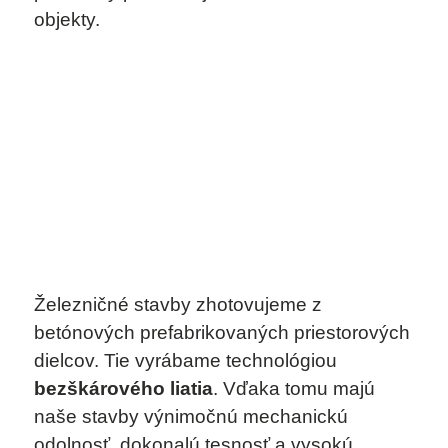
MOŽNOSTI KONFIGURÁCIE
objekty.
BEZPEČNOSŤ A NORMY
VÝHODY GRITEC
ELEMENTS
SERVICES
O SPOLOČNOSTI
Železničné stavby zhotovujeme z
KONTAKT
betónových prefabrikovaných priestorových
dielcov. Tie vyrábame technológiou
bezškárového liatia
. Vďaka tomu majú
naše stavby výnimočnú mechanickú
odolnosť, dokonalú tesnosť a vysokú