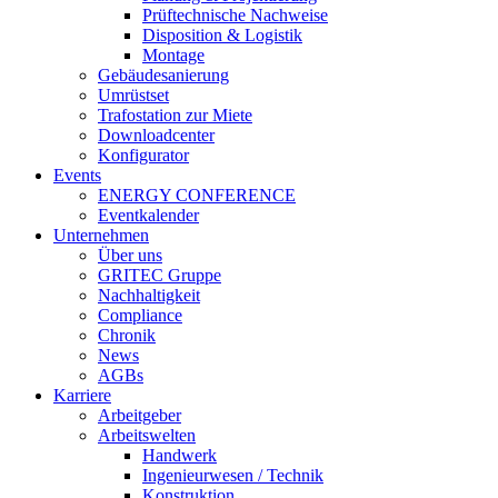
Prüftechnische Nachweise
Disposition & Logistik
Montage
Gebäudesanierung
Umrüstset
Trafostation zur Miete
Downloadcenter
Konfigurator
Events
ENERGY CONFERENCE
Eventkalender
Unternehmen
Über uns
GRITEC Gruppe
Nachhaltigkeit
Compliance
Chronik
News
AGBs
Karriere
Arbeitgeber
Arbeitswelten
Handwerk
Ingenieurwesen / Technik
Konstruktion