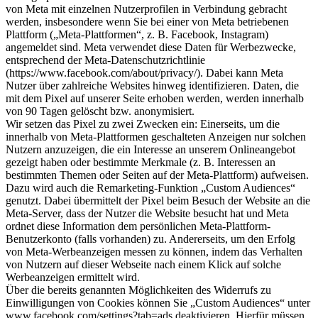
von Meta mit einzelnen Nutzerprofilen in Verbindung gebracht
werden, insbesondere wenn Sie bei einer von Meta betriebenen
Plattform („Meta-Plattformen“, z. B. Facebook, Instagram)
angemeldet sind. Meta verwendet diese Daten für Werbezwecke,
entsprechend der Meta-Datenschutzrichtlinie
(https://www.facebook.com/about/privacy/). Dabei kann Meta
Nutzer über zahlreiche Websites hinweg identifizieren. Daten, die
mit dem Pixel auf unserer Seite erhoben werden, werden innerhalb
von 90 Tagen gelöscht bzw. anonymisiert.
Wir setzen das Pixel zu zwei Zwecken ein: Einerseits, um die
innerhalb von Meta-Plattformen geschalteten Anzeigen nur solchen
Nutzern anzuzeigen, die ein Interesse an unserem Onlineangebot
gezeigt haben oder bestimmte Merkmale (z. B. Interessen an
bestimmten Themen oder Seiten auf der Meta-Plattform) aufweisen.
Dazu wird auch die Remarketing-Funktion „Custom Audiences“
genutzt. Dabei übermittelt der Pixel beim Besuch der Website an die
Meta-Server, dass der Nutzer die Website besucht hat und Meta
ordnet diese Information dem persönlichen Meta-Plattform-
Benutzerkonto (falls vorhanden) zu. Andererseits, um den Erfolg
von Meta-Werbeanzeigen messen zu können, indem das Verhalten
von Nutzern auf dieser Webseite nach einem Klick auf solche
Werbeanzeigen ermittelt wird.
Über die bereits genannten Möglichkeiten des Widerrufs zu
Einwilligungen von Cookies können Sie „Custom Audiences“ unter
www.facebook.com/settings?tab=ads deaktivieren. Hierfür müssen