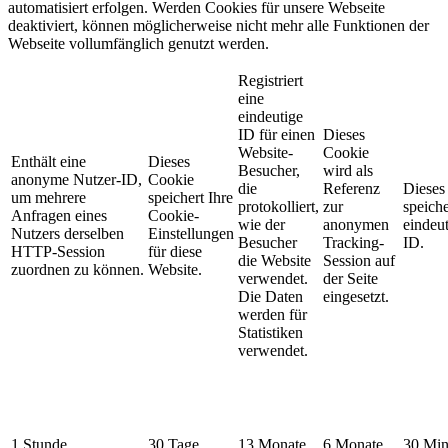
automatisiert erfolgen. Werden Cookies für unsere Webseite
deaktiviert, können möglicherweise nicht mehr alle Funktionen der
Webseite vollumfänglich genutzt werden.
Registriert
eine
eindeutige
ID für einen
Dieses
Website-
Cookie
Enthält eine
Dieses
Besucher,
wird als
anonyme Nutzer-ID,
Cookie
die
Referenz
Dieses
um mehrere
speichert Ihre
protokolliert,
zur
speiche
Anfragen eines
Cookie-
wie der
anonymen
eindeut
Nutzers derselben
Einstellungen
Besucher
Tracking-
ID.
HTTP-Session
für diese
die Website
Session auf
zuordnen zu können.
Website.
verwendet.
der Seite
Die Daten
eingesetzt.
werden für
Statistiken
verwendet.
1 Stunde
30 Tage
13 Monate
6 Monate
30 Min