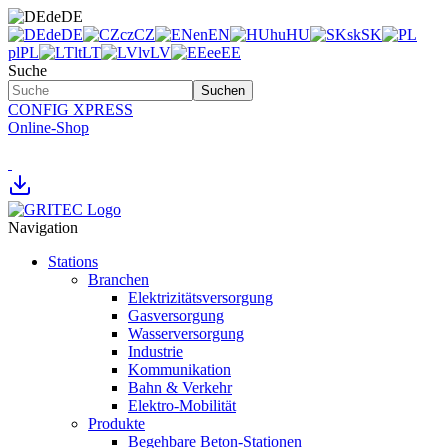
de
DE
de
DE
cz
CZ
en
EN
hu
HU
sk
SK
pl
PL
lt
LT
lv
LV
ee
EE
Suche
Suchen
CONFIG XPRESS
Online-Shop
Navigation
Stations
Branchen
Elektrizitätsversorgung
Gasversorgung
Wasserversorgung
Industrie
Kommunikation
Bahn & Verkehr
Elektro-Mobilität
Produkte
Begehbare Beton-Stationen