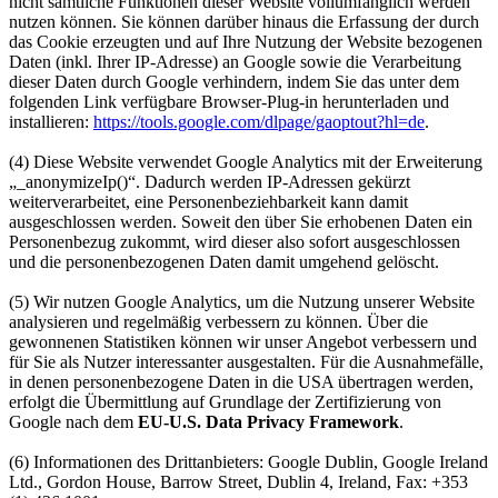
nicht sämtliche Funktionen dieser Website vollumfänglich werden
nutzen können. Sie können darüber hinaus die Erfassung der durch
das Cookie erzeugten und auf Ihre Nutzung der Website bezogenen
Daten (inkl. Ihrer IP-Adresse) an Google sowie die Verarbeitung
dieser Daten durch Google verhindern, indem Sie das unter dem
folgenden Link verfügbare Browser-Plug-in herunterladen und
installieren:
https://tools.google.com/dlpage/gaoptout?hl=de
.
(4) Diese Website verwendet Google Analytics mit der Erweiterung
„_anonymizeIp()“. Dadurch werden IP-Adressen gekürzt
weiterverarbeitet, eine Personenbeziehbarkeit kann damit
ausgeschlossen werden. Soweit den über Sie erhobenen Daten ein
Personenbezug zukommt, wird dieser also sofort ausgeschlossen
und die personenbezogenen Daten damit umgehend gelöscht.
(5) Wir nutzen Google Analytics, um die Nutzung unserer Website
analysieren und regelmäßig verbessern zu können. Über die
gewonnenen Statistiken können wir unser Angebot verbessern und
für Sie als Nutzer interessanter ausgestalten. Für die Ausnahmefälle,
in denen personenbezogene Daten in die USA übertragen werden,
erfolgt die Übermittlung auf Grundlage der Zertifizierung von
Google nach dem
EU-U.S. Data Privacy Framework
.
(6) Informationen des Drittanbieters: Google Dublin, Google Ireland
Ltd., Gordon House, Barrow Street, Dublin 4, Ireland, Fax: +353