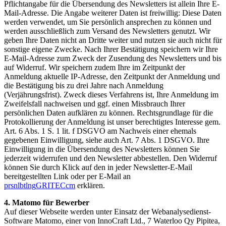
Pflichtangabe für die Übersendung des Newsletters ist allein Ihre E-
Mail-Adresse. Die Angabe weiterer Daten ist freiwillig: Diese Daten
werden verwendet, um Sie persönlich ansprechen zu können und
werden ausschließlich zum Versand des Newsletters genutzt. Wir
geben Ihre Daten nicht an Dritte weiter und nutzen sie auch nicht für
sonstige eigene Zwecke. Nach Ihrer Bestätigung speichern wir Ihre
E-Mail-Adresse zum Zweck der Zusendung des Newsletters und bis
auf Widerruf. Wir speichern zudem Ihre im Zeitpunkt der
Anmeldung aktuelle IP-Adresse, den Zeitpunkt der Anmeldung und
die Bestätigung bis zu drei Jahre nach Anmeldung
(Verjährungsfrist). Zweck dieses Verfahrens ist, Ihre Anmeldung im
Zweifelsfall nachweisen und ggf. einen Missbrauch Ihrer
persönlichen Daten aufklären zu können. Rechtsgrundlage für die
Protokollierung der Anmeldung ist unser berechtigtes Interesse gem.
Art. 6 Abs. 1 S. 1 lit. f DSGVO am Nachweis einer ehemals
gegebenen Einwilligung, siehe auch Art. 7 Abs. 1 DSGVO. Ihre
Einwilligung in die Übersendung des Newsletters können Sie
jederzeit widerrufen und den Newsletter abbestellen. Den Widerruf
können Sie durch Klick auf den in jeder Newsletter-E-Mail
bereitgestellten Link oder per E-Mail an
p
rs
n
l
bt
l
ng
GRITEC
c
m
erklären.
4. Matomo für Bewerber
Auf dieser Webseite werden unter Einsatz der Webanalysedienst-
Software Matomo, einer von InnoCraft Ltd., 7 Waterloo Qy Pipitea,