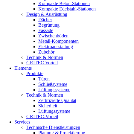
Kompakte Beton-Stationen
Kompakte Edelstahl-Stationen
Design & Ausrüstung
Dächer
Begrünung
Fassade
Zwischenböden
Metall-Komponenten
Elektroausstattung
Zubehör
Technik & Normen
GRITEC Vorteil
Elements
Produkte
Türen
Schließsysteme
Lüftungssysteme
Technik & Normen
Zertifizierte Qualität
Sicherheit
Lüftungssysteme
GRITEC-Vorteil
Services
Technische Dienstleistungen
Planung & Projektierung