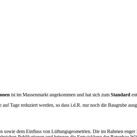
ionen
ist im Massenmarkt angekommen und hat sich zum
Standard
ent
te auf Tage reduziert werden, so dass i.d.R. nur noch die Baugrube au
n sowie dem Einfluss von Lüftungsgeometrien. Die im Rahmen enger H
lreichen Publikationen und bringen die Entwicklung der Betonbau W