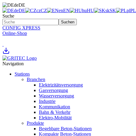
de
DE
de
DE
cz
CZ
en
EN
hu
HU
sk
SK
pl
PL
Suche
Suchen
CONFIG XPRESS
Online-Shop
Navigation
Stations
Branchen
Elektrizitätsversorgung
Gasversorgung
Wasserversorgung
Industrie
Kommunikation
Bahn & Verkehr
Elektro-Mobilität
Produkte
Begehbare Beton-Stationen
Kompakte Beton-Stationen