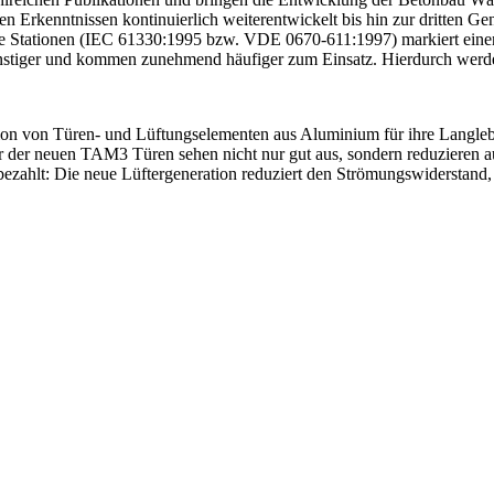
 Erkenntnissen kontinuierlich weiterentwickelt bis hin zur dritten Gen
ige Stationen (IEC 61330:1995 bzw. VDE 0670-611:1997) markiert einen 
ünstiger und kommen zunehmend häufiger zum Einsatz. Hierdurch werde
ion von Türen- und Lüftungselementen aus Aluminium für ihre Langlebig
 der neuen TAM3 Türen sehen nicht nur gut aus, sondern reduzieren a
zahlt: Die neue Lüftergeneration reduziert den Strömungswiderstand,