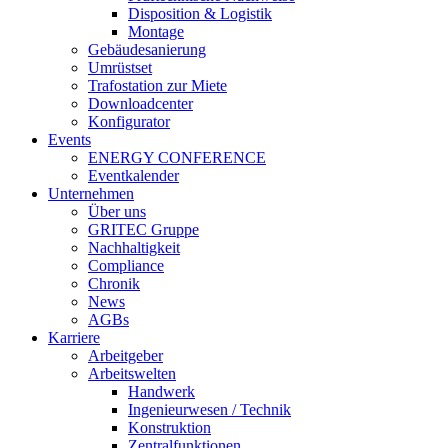
Disposition & Logistik
Montage
Gebäudesanierung
Umrüstset
Trafostation zur Miete
Downloadcenter
Konfigurator
Events
ENERGY CONFERENCE
Eventkalender
Unternehmen
Über uns
GRITEC Gruppe
Nachhaltigkeit
Compliance
Chronik
News
AGBs
Karriere
Arbeitgeber
Arbeitswelten
Handwerk
Ingenieurwesen / Technik
Konstruktion
Zentralfunktionen