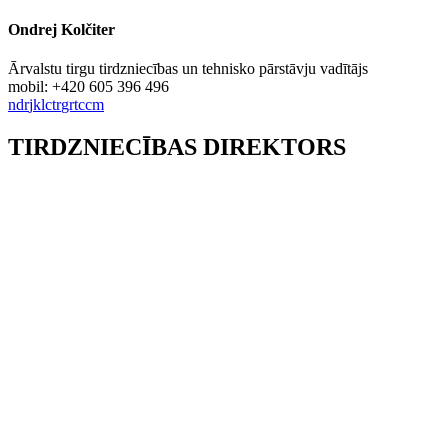
Ondrej Kolčiter
Ārvalstu tirgu tirdzniecības un tehnisko pārstāvju vadītājs
mobil: +420 605 396 496
ndr
j
k
lc
t
r
gr
t
c
c
m
TIRDZNIECĪBAS DIREKTORS