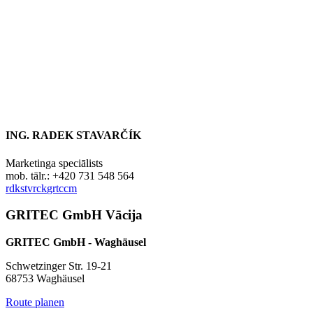
ING. RADEK STAVARČÍK
Marketinga speciālists
mob. tālr.: +420 731 548 564
r
d
k
st
v
rc
k
gr
t
c
c
m
GRITEC GmbH
Vācija
GRITEC GmbH - Waghäusel
Schwetzinger Str. 19-21
68753 Waghäusel
Route planen