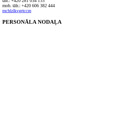
tālr.: +420 281 034 153
mob. tālr.: +420 606 382 444
m
ch
l
z
l
k
v
gr
t
c
c
m
PERSONĀLA NODAĻA