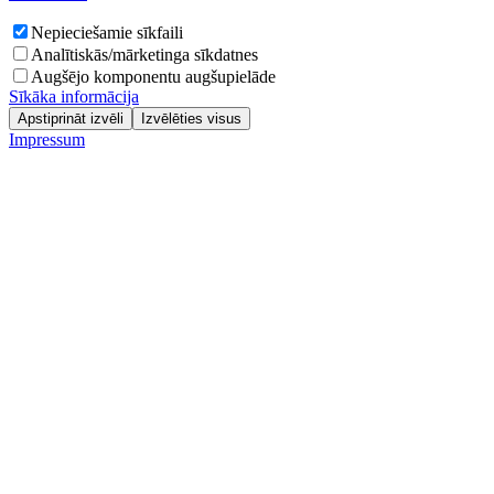
Nepieciešamie sīkfaili
Analītiskās/mārketinga sīkdatnes
Augšējo komponentu augšupielāde
Sīkāka informācija
Apstiprināt izvēli
Izvēlēties visus
Impressum