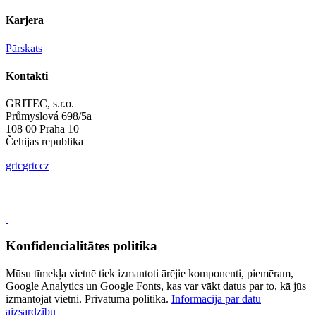
Karjera
Pārskats
Kontakti
GRITEC, s.r.o.
Průmyslová 698/5a
108 00 Praha 10
Čehijas republika
gr
t
c
gr
t
c
cz
Konfidencialitātes politika
Mūsu tīmekļa vietnē tiek izmantoti ārējie komponenti, piemēram,
Google Analytics un Google Fonts, kas var vākt datus par to, kā jūs
izmantojat vietni. Privātuma politika.
Informācija par datu
aizsardzību