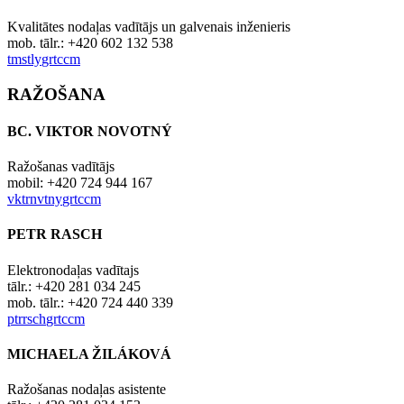
Kvalitātes nodaļas vadītājs un galvenais inženieris
mob. tālr.: +420 602 132 538
t
m
s
tly
gr
t
c
c
m
RAŽOŠANA
BC. VIKTOR NOVOTNÝ
Ražošanas vadītājs
mobil: +420 724 944 167
v
kt
r
n
v
tny
gr
t
c
c
m
PETR RASCH
Elektronodaļas vadītajs
tālr.: +420 281 034 245
mob. tālr.: +420 724 440 339
p
tr
r
sch
gr
t
c
c
m
MICHAELA ŽILÁKOVÁ
Ražošanas nodaļas asistente