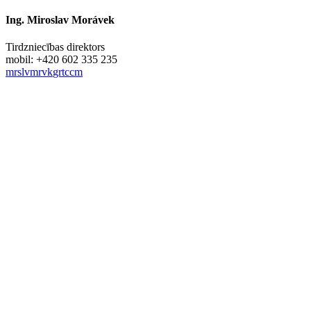
Ing. Miroslav Morávek
Tirdzniecības direktors
mobil: +420 602 335 235
m
r
sl
v
m
r
v
k
gr
t
c
c
m