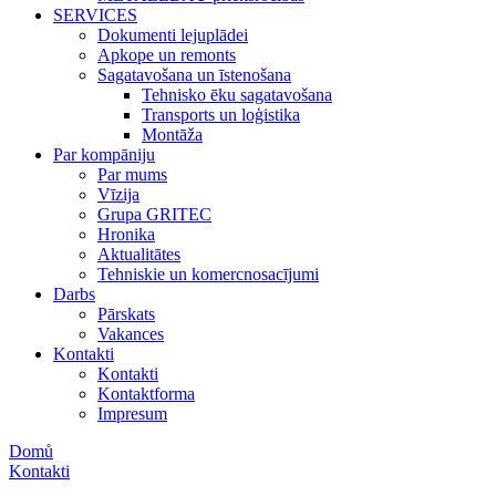
SERVICES
Dokumenti lejuplādei
Apkope un remonts
Sagatavošana un īstenošana
Tehnisko ēku sagatavošana
Transports un loģistika
Montāža
Par kompāniju
Par mums
Vīzija
Grupa GRITEC
Hronika
Aktualitātes
Tehniskie un komercnosacījumi
Darbs
Pārskats
Vakances
Kontakti
Kontakti
Kontaktforma
Impresum
Domů
Kontakti