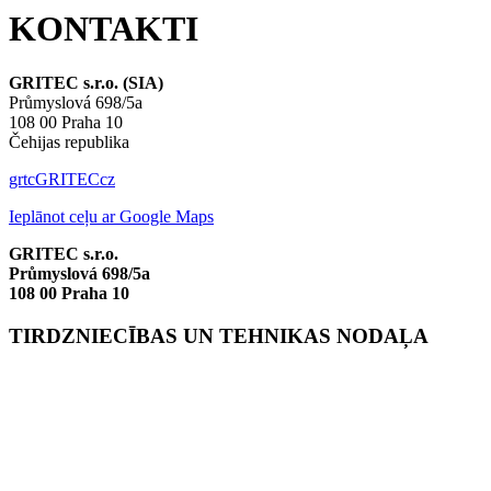
KONTAKTI
GRITEC s.r.o. (SIA)
Průmyslová 698/5a
108 00 Praha 10
Čehijas republika
gr
t
c
GRITEC
cz
Ieplānot ceļu ar Google Maps
GRITEC s.r.o.
Průmyslová 698/5a
108 00 Praha 10
TIRDZNIECĪBAS UN TEHNIKAS NODAĻA