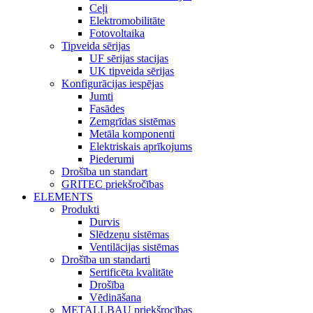
Ceļi
Elektromobilitāte
Fotovoltaika
Tipveida sērijas
UF sērijas stacijas
UK tipveida sērijas
Konfigurācijas iespējas
Jumti
Fasādes
Zemgrīdas sistēmas
Metāla komponenti
Elektriskais aprīkojums
Piederumi
Drošība un standart
GRITEC priekšročības
ELEMENTS
Produkti
Durvis
Slēdzeņu sistēmas
Ventilācijas sistēmas
Drošība un standarti
Sertificēta kvalitāte
Drošība
Vēdināšana
METALLBAU priekšrocības