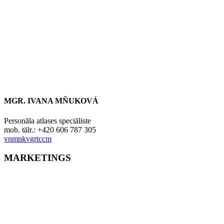
MGR. IVANA MŇUKOVÁ
Personāla atlases speciāliste
mob. tālr.: +420 606 787 305
v
n
mn
k
v
gr
t
c
c
m
MARKETINGS