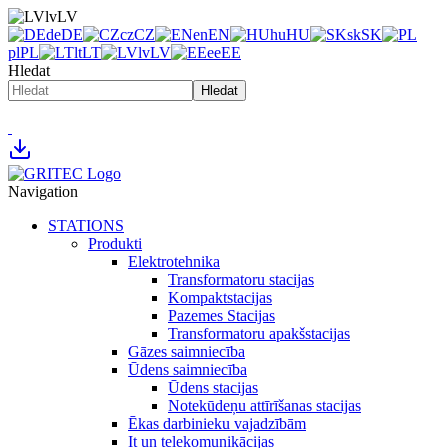
lv
LV
de
DE
cz
CZ
en
EN
hu
HU
sk
SK
pl
PL
lt
LT
lv
LV
ee
EE
Hledat
Hledat
Navigation
STATIONS
Produkti
Elektrotehnika
Transformatoru stacijas
Kompaktstacijas
Pazemes Stacijas
Transformatoru apakšstacijas
Gāzes saimniecība
Ūdens saimniecība
Ūdens stacijas
Notekūdeņu attīrīšanas stacijas
Ēkas darbinieku vajadzībām
It un telekomunikācijas