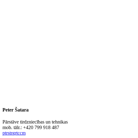
Peter Šatara
Pārstāve tirdzniecības un tehnikas
mob. tālr.: +420 799 918 487
p
t
r
s
t
r
gr
t
c
c
m