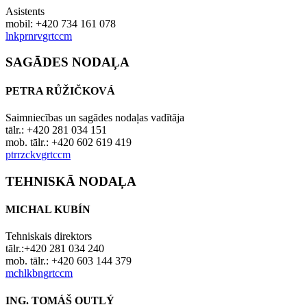
Asistents
mobil: +420 734 161 078
l
nk
p
rn
r
v
gr
t
c
c
m
SAGĀDES NODAĻA
PETRA RŮŽIČKOVÁ
Saimniecības un sagādes nodaļas vadītāja
tālr.: +420 281 034 151
mob. tālr.:
+420 602 619 419
p
tr
r
z
ck
v
gr
t
c
c
m
TEHNISKĀ NODAĻA
MICHAL KUBÍN
Tehniskais direktors
tālr.:+420 281 034 240
mob. tālr.: +420 603 144 379
m
ch
l
k
b
n
gr
t
c
c
m
ING. TOMÁŠ OUTLÝ