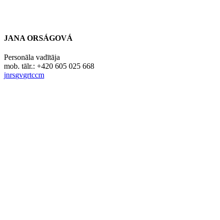
JANA ORSÁGOVÁ
Personāla vadītāja
mob. tālr.: +420 605 025 668
j
n
rs
g
v
gr
t
c
c
m