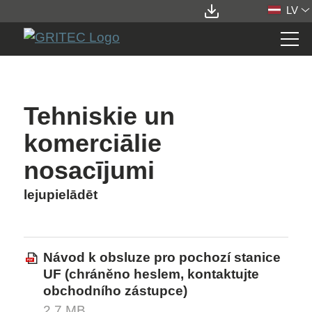
LV
STATIONS
Tehniskie un
ELEMENTS
komerciālie
nosacījumi
SERVICES
lejupielādēt
PAR KOMPĀNIJU
Návod k obsluze pro pochozí stanice
PAR MUMS
UF (chráněno heslem, kontaktujte
VĪZIJA
obchodního zástupce)
GRUPA GRITEC
2,7 MB