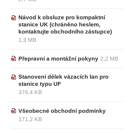
HRONIKA
Návod k obsluze pro kompaktní
AKTUALITĀTES
stanice UK (chráněno heslem,
kontaktujte obchodního zástupce)
TEHNISKIE UN KOMERCNOSACĪJUMI
1,3 MB
DARBS
Přepravní a montážní pokyny
2,2 MB
KONTAKTI
Stanovení délek vázacích lan pro
stanice typu UF
376,4 KB
Všeobecné obchodní podmínky
171,2 KB