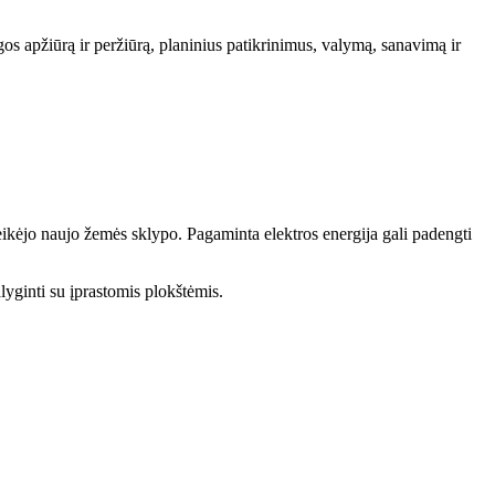
os apžiūrą ir peržiūrą, planinius patikrinimus, valymą, sanavimą ir
eikėjo naujo žemės sklypo. Pagaminta elektros energija gali padengti
yginti su įprastomis plokštėmis.