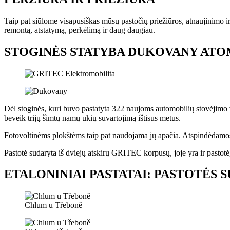
Taip pat siūlome visapusiškas mūsų pastočių priežiūros, atnaujinimo i
remontą, atstatymą, perkėlimą ir daug daugiau.
STOGINĖS STATYBA DUKOVANY ATO
Dėl stoginės, kuri buvo pastatyta 322 naujoms automobilių stovėjimo v
beveik trijų šimtų namų ūkių suvartojimą ištisus metus.
Fotovoltinėms plokštėms taip pat naudojama jų apačia. Atspindėdamos š
Pastotė sudaryta iš dviejų atskirų GRITEC korpusų, joje yra ir pastotė, 
ETALONINIAI PASTATAI: PASTOTĖS 
Chlum u Třeboně