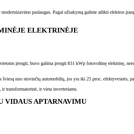
r modernizavimo paslaugas. Pagal užsakymą galime atlikti elektros įrang
MINĖJE ELEKTRINĖJE
ietoms įrengti, buvo galima įrengti 831 kWp fotovoltinę elektrinę, ner
viesą nuo stovinčių automobilių, jos yra iki 25 proc. efektyvesnės, pal
ir transformatorinė, ir vieta inverteriams.
SU VIDAUS APTARNAVIMU