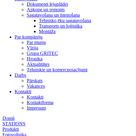
Dokumenti lejuplādei
Apkope un remonts
Sagatavošana un īstenošana
Tehnisko ēku sagatavošana
Transports un loģistika
Montāža
Par kompāniju
Par mums
Vīzija
Grupa GRITEC
Hronika
Aktualitātes
Tehniskie un komercnosacījumi
Darbs
Pārskats
Vakances
Kontakti
Kontakti
Kontaktforma
Impresum
Domů
STATIONS
Produkti
Fotovoltaika