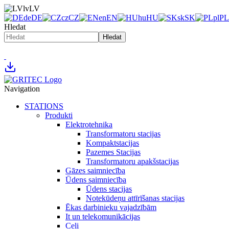
lv
LV
de
DE
cz
CZ
en
EN
hu
HU
sk
SK
pl
PL
Hledat
Hledat
Navigation
STATIONS
Produkti
Elektrotehnika
Transformatoru stacijas
Kompaktstacijas
Pazemes Stacijas
Transformatoru apakšstacijas
Gāzes saimniecība
Ūdens saimniecība
Ūdens stacijas
Notekūdeņu attīrīšanas stacijas
Ēkas darbinieku vajadzībām
It un telekomunikācijas
Ceļi