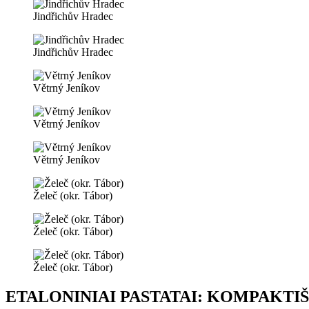
Jindřichův Hradec
Jindřichův Hradec
Větrný Jeníkov
Větrný Jeníkov
Větrný Jeníkov
Želeč (okr. Tábor)
Želeč (okr. Tábor)
Želeč (okr. Tábor)
ETALONINIAI PASTATAI: KOMPAKTI