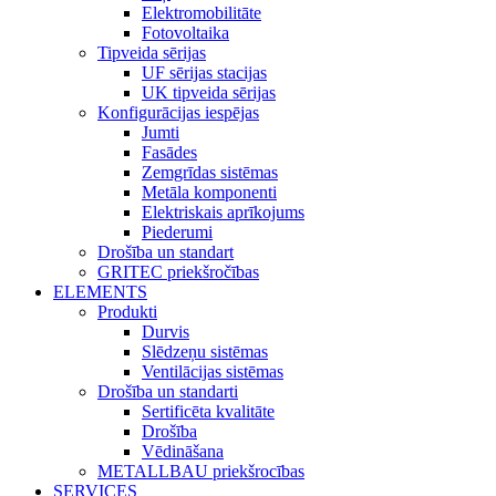
Elektromobilitāte
Fotovoltaika
Tipveida sērijas
UF sērijas stacijas
UK tipveida sērijas
Konfigurācijas iespējas
Jumti
Fasādes
Zemgrīdas sistēmas
Metāla komponenti
Elektriskais aprīkojums
Piederumi
Drošība un standart
GRITEC priekšročības
ELEMENTS
Produkti
Durvis
Slēdzeņu sistēmas
Ventilācijas sistēmas
Drošība un standarti
Sertificēta kvalitāte
Drošība
Vēdināšana
METALLBAU priekšrocības
SERVICES