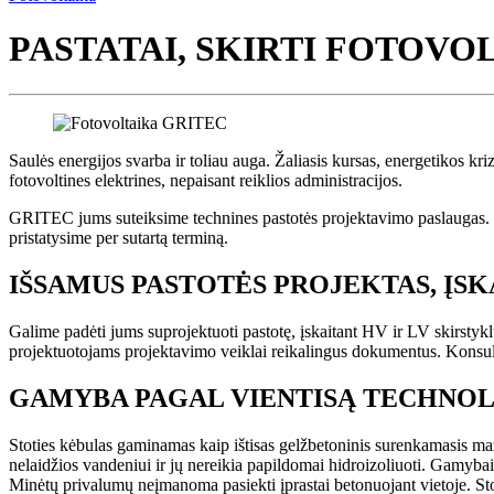
PASTATAI, SKIRTI FOTOVO
Saulės energijos svarba ir toliau auga. Žaliasis kursas, energetikos kri
fotovoltines elektrines, nepaisant reiklios administracijos.
GRITEC jums suteiksime technines pastotės projektavimo paslaugas. D
pristatysime per sutartą terminą.
IŠSAMUS PASTOTĖS PROJEKTAS, ĮS
Galime padėti jums suprojektuoti pastotę, įskaitant HV ir LV skirstyklų
projektuotojams projektavimo veiklai reikalingus dokumentus. Konsult
GAMYBA PAGAL VIENTISĄ TECHNO
Stoties kėbulas gaminamas kaip ištisas gelžbetoninis surenkamasis m
nelaidžios vandeniui ir jų nereikia papildomai hidroizoliuoti. Gamyb
Minėtų privalumų neįmanoma pasiekti įprastai betonuojant vietoje. Stot