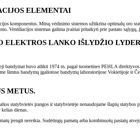
ACIJOS ELEMENTAI
ijos komponentus. Mūsų vėdinimo sistemos užtikrina optimalų oro srautą.
. Ventiliacijos sistemas galima įvairiai pritaikyti prie pastato sąlygų, j
O ELEKTROS LANKO IŠLYDŽIO LYDER
eji bandymai buvo atlikti 1974 m. pagal tuometines PEHLA direktyvos 
me šimtus bandymų įgaliotose bandymų laboratorijose Vokietijoje ir Čeki
US METUS.
cialios statybvietės įrangos ir statybvietėje nenaudojame šlapių statybo
 kelias dienas.
atų įrengti nereikia. Sudėtingų pamatų arba kombinuotų pastatų atveju b