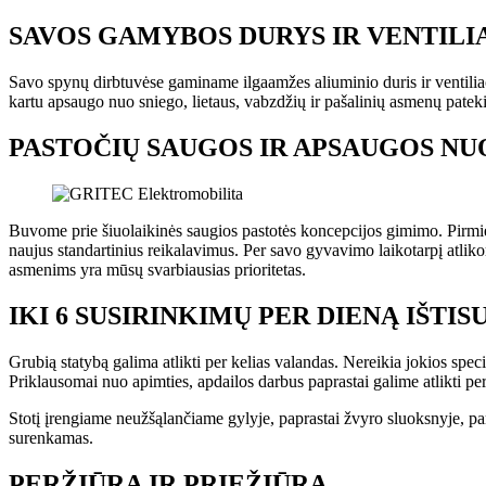
SAVOS GAMYBOS DURYS IR VENTILI
Savo spynų dirbtuvėse gaminame ilgaamžes aliuminio duris ir ventiliac
kartu apsaugo nuo sniego, lietaus, vabzdžių ir pašalinių asmenų patekimo
PASTOČIŲ SAUGOS IR APSAUGOS NU
Buvome prie šiuolaikinės saugios pastotės koncepcijos gimimo. Pirmi
naujus standartinius reikalavimus. Per savo gyvavimo laikotarpį atliko
asmenims yra mūsų svarbiausias prioritetas.
IKI 6 SUSIRINKIMŲ PER DIENĄ IŠTIS
Grubią statybą galima atlikti per kelias valandas. Nereikia jokios spe
Priklausomai nuo apimties, apdailos darbus paprastai galime atlikti per
Stotį įrengiame neužšąlančiame gylyje, paprastai žvyro sluoksnyje, pam
surenkamas.
PERŽIŪRA IR PRIEŽIŪRA