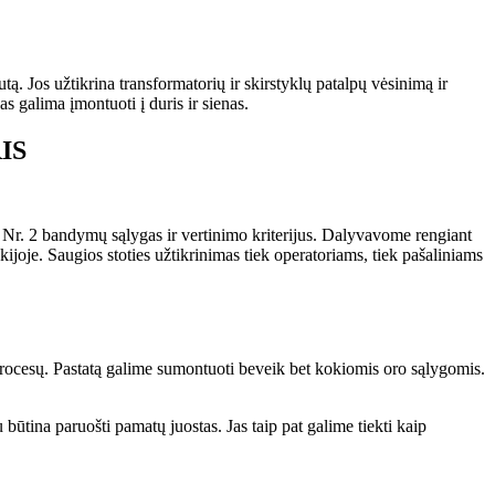
 Jos užtikrina transformatorių ir skirstyklų patalpų vėsinimą ir
as galima įmontuoti į duris ir sienas.
IS
Nr. 2 bandymų sąlygas ir vertinimo kriterijus. Dalyvavome rengiant
joje. Saugios stoties užtikrinimas tiek operatoriams, tiek pašaliniams
s procesų. Pastatą galime sumontuoti beveik bet kokiomis oro sąlygomis.
ūtina paruošti pamatų juostas. Jas taip pat galime tiekti kaip