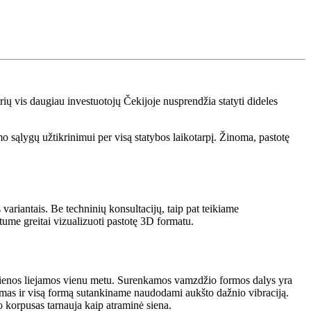
urių vis daugiau investuotojų Čekijoje nusprendžia statyti dideles
sąlygų užtikrinimui per visą statybos laikotarpį. Žinoma, pastotę
variantais. Be techninių konsultacijų, taip pat teikiame
ume greitai vizualizuoti pastotę 3D formatu.
 sienos liejamos vienu metu. Surenkamos vamzdžio formos dalys yra
rmas ir visą formą sutankiname naudodami aukšto dažnio vibraciją.
o korpusas tarnauja kaip atraminė siena.