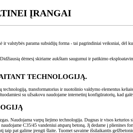
LTINEI ĮRANGAI
zė ir valstybės parama subsidijų forma - tai pagrindiniai veiksniai, dėl k
idžiausią dėmesį skiriame aukštam saugumui ir patikimo eksploatavimo 
KAITANT TECHNOLOGIJĄ.
 technologiją, transformatorius ir nuotolinio valdymo elementus keliais 
uodamiesi su užsakovu naudojame internetinį konfigūratorių, kad galėt
LOGIJĄ
azgas. Naudojama varpų liejimo technologija. Dugnas ir visos keturios
ai naudojame C35/45 vandeniui atsparų betoną. Jį dedame į plienines fo
į taip pat galime įrengti šlaite. Tuomet savaime išsilaikantis gelžbetoni