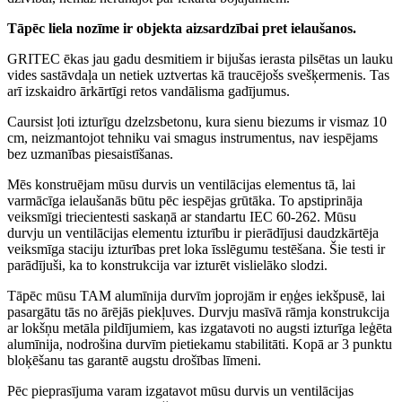
Tāpēc liela nozīme ir objekta aizsardzībai pret ielaušanos.
GRITEC ēkas jau gadu desmitiem ir bijušas ierasta pilsētas un lauku
vides sastāvdaļa un netiek uztvertas kā traucējošs svešķermenis.
Tas
arī izskaidro ārkārtīgi retos vandālisma gadījumus
.
Caursist ļoti izturīgu dzelzsbetonu, kura sienu biezums ir vismaz 10
cm, neizmantojot tehniku ​​vai smagus instrumentus, nav iespējams
bez uzmanības piesaistīšanas.
Mēs konstruējam mūsu durvis un ventilācijas elementus tā, lai
varmācīga ielaušanās būtu pēc iespējas grūtāka.
To apstiprināja
veiksmīgi triecientesti saskaņā ar standartu IEC 60-262.
Mūsu
durvju un ventilācijas elementu izturību ir pierādījusi daudzkārtēja
veiksmīga staciju izturības pret loka īsslēgumu testēšana.
Šie testi ir
parādījuši, ka to konstrukcija var izturēt vislielāko slodzi
.
Tāpēc mūsu TAM alumīnija durvīm joprojām ir eņģes iekšpusē, lai
pasargātu tās no ārējās piekļuves.
Durvju masīvā rāmja konstrukcija
ar lokšņu metāla pildījumiem, kas izgatavoti no augsti izturīga leģēta
alumīnija, nodrošina durvīm pietiekamu stabilitāti.
Kopā ar 3 punktu
bloķēšanu tas garantē augstu drošības līmeni
.
Pēc pieprasījuma varam izgatavot mūsu durvis un ventilācijas