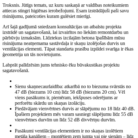
Troksnis.
Jūtīgs temats
, uz kuru saskaņā ar valdības noteikumiem
attiecas stingri higiēnas ierobežojumi.
Esam izstrādājuši paši savu
risinājumu, pateicoties kuram gulēsiet mierīgi.
Arī šajā gadījumā sniedzam konsultācijas un atbalstu projekta
izstrādē un sagatavošanā, lai izvairītos no liekām remontdarbu un
pārbūvju izmaksām.
Līdztekus
izcilajām betona īpašībām mūsu
risinājuma neatņemama sastāvdaļa ir skaņu izolējošas durvis un
ventilācijas elementi.
Tāpat standarta prasību izpildei svarīga ir ēkas
ģeometrija un tās novietojums
.
Labprāt palīdzēsim jums tehnisko ēku būvakustikas projektu
sagatavošanā
.
Sienu skaņnecaurlaidība: atkarībā no to biezuma svārstās no
47 dB (biezums 10 cm) līdz 58 dB (biezums 20 cm).
Vēl
viens pasākums ir, piemēram, iekšpuses oderējums ar
perforētu skārdu un skaņas izolāciju.
Piedāvājam vienvērtnes durvis ar slāpējumu no 18 līdz 40 dB.
Īpašiem projektiem mēs varam sasniegt slāpējumu līdz 55 dB
vienvērtnes durvīm un līdz 52 dB divvērtņu durvīm
.
Pasākumi ventilācijas elementiem ir no skaņas izolētiem
metāla kanāliem – montētiem zem jumta vai pie sienām – līdz