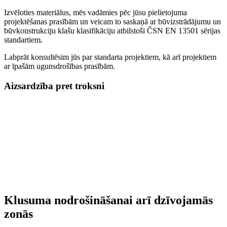
Izvēloties materiālus, mēs vadāmies pēc jūsu pielietojuma
projektēšanas prasībām un veicam to saskaņā ar būvizstrādājumu un
būvkonstrukciju klašu klasifikāciju atbilstoši ČSN EN 13501 sērijas
standartiem.
Labprāt konsultēsim jūs par standarta projektiem, kā arī projektiem
ar īpašām ugunsdrošības prasībām.
Aizsardzība pret troksni
Klusuma nodrošināšanai arī dzīvojamās
zonās