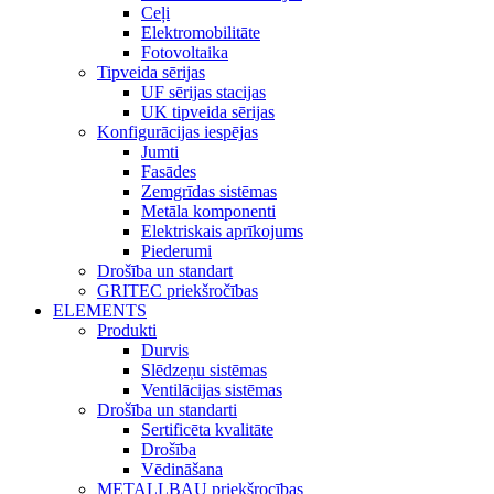
Ceļi
Elektromobilitāte
Fotovoltaika
Tipveida sērijas
UF sērijas stacijas
UK tipveida sērijas
Konfigurācijas iespējas
Jumti
Fasādes
Zemgrīdas sistēmas
Metāla komponenti
Elektriskais aprīkojums
Piederumi
Drošība un standart
GRITEC priekšročības
ELEMENTS
Produkti
Durvis
Slēdzeņu sistēmas
Ventilācijas sistēmas
Drošība un standarti
Sertificēta kvalitāte
Drošība
Vēdināšana
METALLBAU priekšrocības