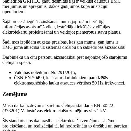
Sabiedrība
GRITEC gadu desmitus ilgi ir veikusi daudzus EMC
mērījumus un aprēķinus, dažos gadījumos kopā ar staciju
operatoriem.
Šajā procesā iegūtās zināšanas mums joprojām ir vērtīgs
informācijas avots arī šodien, izstrādājot iekšējās vadlīnijas
elektroiekārtu projektēšanai un veidojot piemērotus stāvu plānus
.
Šādi
mēs izpildām augstās prasības, kas gan mums, gan jums ir
EMC jomā attiecībā uz sistēmas drošību un sabiedrības aizsardzību
.
Darbinieku un citu personu aizsardzībai pret nejonizējošo starojumu
Čehijā ir spēkā
:
Valdības noteikumi Nr. 291/2015,
ČSN EN 50499, kas satur darbiniekiem paredzētās
elektromagnētisko lauku atsauces vērtības 50 Hz frekvencei
.
Zemējums
Mūsu darba uzdevums izriet no Čehijas standarta EN 50522
(333201) Maiņstrāvas elektroietaišu zemējums virs 1 kV.
Šis standarts nosaka prasības elektroietaišu zemējuma sistēmu
projektēšanai un realizācijai tā, lai nodrošinātu to drošību un pareizu