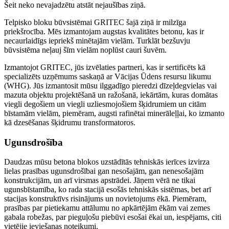
Šeit neko nevajadzētu atstāt nejaušības ziņā
.
Telpisko bloku būvsistēmai GRITEC šajā ziņā ir milzīga
priekšrocība.
Mēs izmantojam augstas kvalitātes betonu, kas ir
necaurlaidīgs iepriekš minētajām vielām.
Turklāt bezšuvju
būvsistēma neļauj šīm vielām noplūst cauri šuvēm
.
Izmantojot GRITEC, jūs izvēlaties partneri, kas ir sertificēts kā
specializēts uzņēmums saskaņā ar Vācijas Ūdens resursu likumu
(WHG).
Jūs izmantosit mūsu ilggadīgo pieredzi dīzeļdegvielas vai
mazuta objektu projektēšanā un ražošanā, iekārtām, kuras domātas
viegli degošiem un viegli uzliesmojošiem šķidrumiem un citām
bīstamām vielām, piemēram, augsti rafinētai minerāleļļai, ko izmanto
kā dzesēšanas šķidrumu transformatoros
.
Ugunsdrošība
Daudzas mūsu betona blokos uzstādītās tehniskās ierīces izvirza
lielas prasības ugunsdrošībai gan nesošajām, gan nenesošajām
konstrukcijām, un arī virsmas apstrādei.
Jāņem vērā ne tikai
ugunsbīstamība, ko rada stacijā esošās tehniskās sistēmas, bet arī
stacijas konstruktīvs risinājums un novietojums ēkā.
P
iemēram,
prasības par pietiekamu attālumu no apkārtējām ēkām vai zemes
gabala robežas, par pieguļošu piebūvi esošai ēkai un, iespējams, citi
vietējie ieviešanas noteikumi.