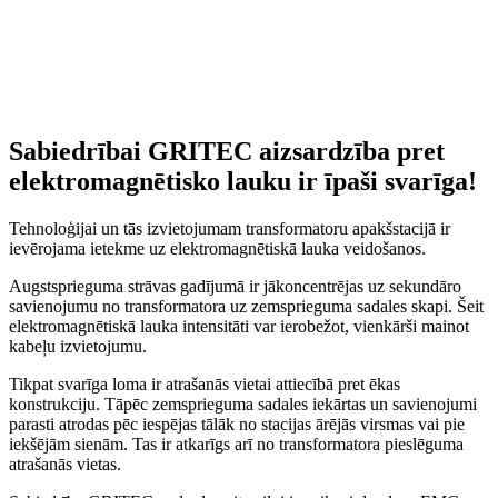
Sabiedrībai GRITEC aizsardzība pret
elektromagnētisko lauku ir īpaši svarīga!
Tehnoloģijai un tās izvietojumam transformatoru apakšstacijā ir
ievērojama ietekme uz elektromagnētiskā lauka veidošanos
.
Augstsprieguma strāvas gadījumā ir jākoncentrējas uz sekundāro
savienojumu no transformatora uz zemsprieguma sadales skapi.
Šeit
elektromagnētiskā lauka intensitāti var ierobežot, vienkārši mainot
kabeļu izvietojumu
.
Tikpat svarīga loma ir atrašanās vietai attiecībā pret ēkas
konstrukciju.
Tāpēc zemsprieguma sadales iekārtas un savienojumi
parasti atrodas pēc iespējas tālāk no stacijas ārējās virsmas vai pie
iekšējām sienām.
Tas ir atkarīgs arī no transformatora pieslēguma
atrašanās vietas
.