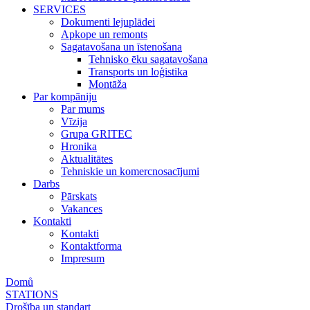
SERVICES
Dokumenti lejuplādei
Apkope un remonts
Sagatavošana un īstenošana
Tehnisko ēku sagatavošana
Transports un loģistika
Montāža
Par kompāniju
Par mums
Vīzija
Grupa GRITEC
Hronika
Aktualitātes
Tehniskie un komercnosacījumi
Darbs
Pārskats
Vakances
Kontakti
Kontakti
Kontaktforma
Impresum
Domů
STATIONS
Drošība un standart