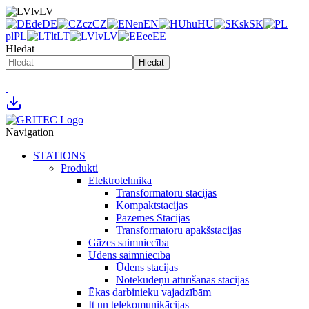
lv
LV
de
DE
cz
CZ
en
EN
hu
HU
sk
SK
pl
PL
lt
LT
lv
LV
ee
EE
Hledat
Hledat
Navigation
STATIONS
Produkti
Elektrotehnika
Transformatoru stacijas
Kompaktstacijas
Pazemes Stacijas
Transformatoru apakšstacijas
Gāzes saimniecība
Ūdens saimniecība
Ūdens stacijas
Notekūdeņu attīrīšanas stacijas
Ēkas darbinieku vajadzībām
It un telekomunikācijas