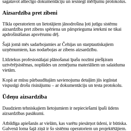
sagatavot attiecīgo dokumentāciju un iesniegt mērījumu protokolus.
Aizsardzība pret zibeni
Tīkla operatoriem un lietotājiem jānodrošina ļoti jutīgu sistēmu
aizsardzība pret zibens spēriena un pārsprieguma ietekmi ne tikai
apdrošināšanas apsvērumu dēļ.
Šajā jomā mēs sadarbojamies ar Čehijas un starptautiskajiem
uzņēmumiem, kas nodarbojas ar zibens aizsardzību.
Līdztekus profesionālajai plānošanai īpašu nozīmi piešķiram
uztvērējsistēmas, noplūdes un zemējuma materiāliem un salaiduma
vietām
.
Kopā ar mūsu pārbaudītajām savienojuma detaļām jūs iegūstat
vispusīgi drošu risinājumu – ar dokumentāciju un testa protokolu
.
Ūdeņu aizsardzība
Daudziem tehniskajiem lietojumiem ir nepieciešami īpaši ūdens
aizsardzības pasākumi
.
Atbildīga apiešanās ar vielām, kas varētu piesārņot ūdeni, ir būtiska.
Galvenā loma šajā ziņā ir š
o sistēmu operatoriem un projektētājiem.