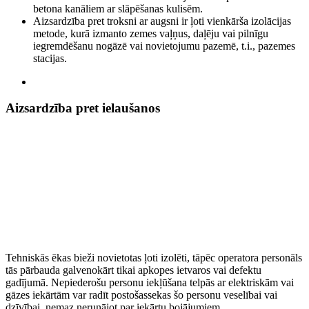
betona kanāliem ar slāpēšanas kulisēm
.
Aizsardzība pret troksni ar augsni ir ļoti vienkārša izolācijas
metode, kurā izmanto zemes vaļņus, daļēju vai pilnīgu
iegremdēšanu nogāzē vai novietojumu pazemē, t.i., pazemes
stacijas
.
Aizsardzība pret ielaušanos
Tehniskās ēkas bieži novietotas ļoti izolēti, tāpēc operatora personāls
tās pārbauda galvenokārt tikai apkopes ietvaros vai defektu
gadījumā.
Nepiederošu personu iekļūšana telpās ar elektriskām vai
gāzes iekārtām var radīt postošas ​​sekas šo personu veselībai vai
dzīvībai, nemaz nerunājot par iekārtu bojājumiem
.