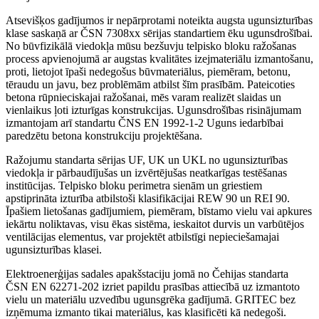
Atsevišķos gadījumos ir nepārprotami noteikta augsta ugunsizturības
klase saskaņā ar ČSN 7308xx sērijas standartiem ēku ugunsdrošībai.
No būvfizikālā viedokļa mūsu bezšuvju telpisko bloku ražošanas
process apvienojumā ar augstas kvalitātes izejmateriālu izmantošanu,
proti, lietojot īpaši nedegošus būvmateriālus, piemēram, betonu,
tēraudu un javu, bez problēmām atbilst šīm prasībām.
Pateicoties
betona rūpnieciskajai ražošanai, mēs varam realizēt slaidas un
vienlaikus ļoti izturīgas konstrukcijas.
Ugunsdrošības risinājumam
izmantojam arī standartu ČNS EN 1992-1-2 Uguns iedarbībai
paredzētu betona konstrukciju projektēšana
.
Ražojumu standarta sērijas UF, UK un UKL no ugunsizturības
viedokļa ir pārbaudījušas un izvērtējušas neatkarīgas testēšanas
institūcijas.
Telpisko bloku perimetra sienām un griestiem
apstiprināta izturība atbilstoši klasifikācijai REW 90 un REI 90.
Īpašiem lietošanas gadījumiem, piemēram, bīstamo vielu vai apkures
iekārtu noliktavas, visu ēkas sistēma, ieskaitot durvis un varbūtējos
ventilācijas elementus, var projektēt atbilstīgi nepieciešamajai
ugunsizturības klasei.
Elektroenerģijas sadales apakšstaciju jomā no Čehijas standarta
ČSN EN 62271-202 izriet papildu prasības attiecībā uz izmantoto
vielu un materiālu uzvedību ugunsgrēka gadījumā.
GRITEC bez
izņēmuma izmanto tikai materiālus, kas klasificēti kā nedegoši.