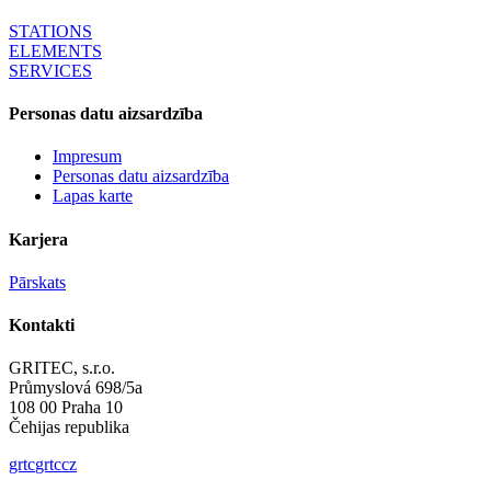
STATIONS
ELEMENTS
SERVICES
Personas datu aizsardzība
Impresum
Personas datu aizsardzība
Lapas karte
Karjera
Pārskats
Kontakti
GRITEC, s.r.o.
Průmyslová 698/5a
108 00 Praha 10
Čehijas republika
gr
t
c
gr
t
c
cz