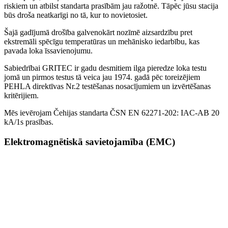
riskiem un atbilst standarta prasībām jau ražotnē. Tāpēc jūsu stacija
būs droša neatkarīgi no tā, kur to novietosiet.
Šajā gadījumā drošība galvenokārt nozīmē aizsardzību pret
ekstremāli spēcīgu temperatūras un mehānisko iedarbību, kas
pavada loka īssavienojumu.
Sabiedrībai GRITEC ir gadu desmitiem ilga pieredze loka testu
jomā un pirmos testus tā veica jau 1974. gadā pēc toreizējiem
PEHLA direktīvas Nr.2 testēšanas nosacījumiem un izvērtēšanas
kritērijiem.
Mēs ievērojam Čehijas standarta ČSN EN 62271-202: IAC-AB 20
kA/1s prasības.
Elektromagnētiskā savietojamība (EMC)