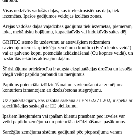
darbību.
Visas nedzīvās vadošās daļas, kas ir elektrosistēmas daļa, tiek
iezemētas. Īpašos gadījumos veidojas izolētas zonas.
Ārējās vadošās daļas vajadzības gadījumā tiek iezemētas, piemēram,
loka, mehānisku bojājumu, kapacitatīvās vai induktīvās saites dēļ.
GRITEC īsteno šo uzdevumu ar atsevišķiem redzamiem
savienojumiem starp iekšējo zemējuma kontūru (FeZn lentes veidā)
vai ar galveno kopni potenciāla izlīdzināšanai (Cu kopnes veidā), un
uzstādītās iekārtas aktīvajām daļām.
Šī risinājuma priekšrocība ir augsta ekspluatācijas drošība un iespēja
viegli veikt papildu pārbaudi un mērījumus.
Papildus potenciāla izlīdzināšanai un savienošanai ar zemējuma
kontūriem izmantojam arī dzelzsbetona stiegrojumu.
Uz apakšstacijām, kas ražotas saskaņā ar EN 62271-202, ir spēkā arī
specifikācijas saskaņā ar EE pielikumu.
Īpašiem lietojumiem vai īpašām klientu prasībām pēc izvēles var
veikt papildu zemējuma un potenciāla izlīdzināšanas pasākumus.
Sarežģītu zemējuma sistēmu gadījumā pēc pieprasījuma varam