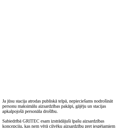
Ja jūsu stacija atrodas publiskā telpā, nepieciešams nodrošināt
personu maksimālu aizsardzības pakāpi, gājēju un stacijas
apkalpojošā personāla drošību.
Sabiedrībā GRITEC esam izstrādājuši īpašu aizsardzības
koncepciju, kas ņem vērā cilvēku aizsardzību pret iespējamiem