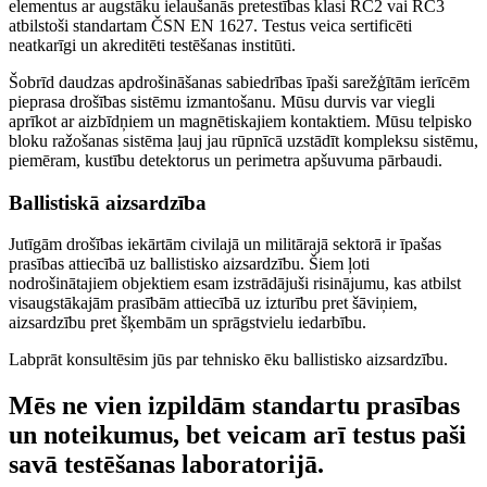
elementus ar augstāku ielaušanās pretestības klasi RC2 vai RC3
atbilstoši standartam ČSN EN 1627. Testus veica sertificēti
neatkarīgi un akreditēti testēšanas institūti.
Šobrīd daudzas apdrošināšanas sabiedrības īpaši sarežģītām ierīcēm
pieprasa drošības sistēmu izmantošanu.
Mūsu durvis var viegli
aprīkot ar aizbīdņiem un magnētiskajiem kontaktiem.
Mūsu telpisko
bloku ražošanas sistēma ļauj jau rūpnīcā uzstādīt kompleksu sistēmu,
piemēram, kustību detektorus un perimetra apšuvuma pārbaudi
.
Ballistiskā aizsardzība
Jutīgām drošības iekārtām civilajā un militārajā sektorā ir īpašas
prasības attiecībā uz ballistisko aizsardzību.
Šiem ļoti
nodrošinātajiem objektiem esam izstrādājuši risinājumu, kas atbilst
visaugstākajām prasībām attiecībā uz izturību pret šāviņiem,
aizsardzību pret šķembām un sprāgstvielu iedarbību
.
Labprāt konsultēsim jūs par tehnisko ēku ballistisko aizsardzību
.
Mēs ne vien izpildām standartu prasības
un noteikumus, bet veicam arī testus paši
savā testēšanas laboratorijā.