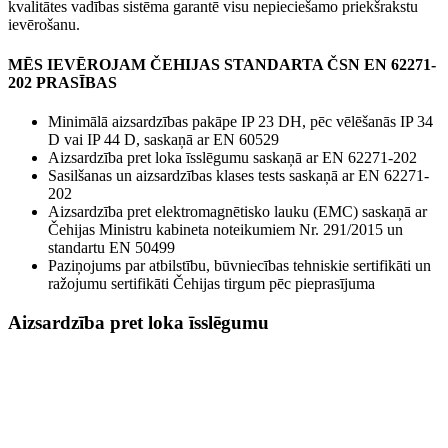
kvalitātes vadības sistēma garantē visu nepieciešamo priekšrakstu
ievērošanu.
MĒS IEVĒROJAM ČEHIJAS STANDARTA ČSN EN 62271-
202 PRASĪBAS
Minimālā aizsardzības pakāpe IP 23 DH, pēc vēlēšanās IP 34
D vai IP 44 D, saskaņā ar EN 60529
Aizsardzība pret loka īsslēgumu saskaņā ar EN 62271-202
Sasilšanas un aizsardzības klases tests saskaņā ar EN 62271-
202
Aizsardzība pret elektromagnētisko lauku (EMC) saskaņā ar
Čehijas Ministru kabineta noteikumiem Nr. 291/2015 un
standartu EN 50499
Paziņojums par atbilstību, būvniecības tehniskie sertifikāti un
ražojumu sertifikāti Čehijas tirgum pēc pieprasījuma
Aizsardzība pret loka īsslēgumu