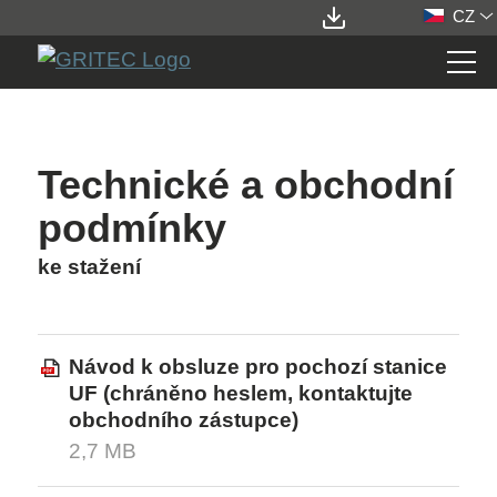
CZ
STATIONS
Technické a obchodní
ELEMENTS
podmínky
ke stažení
SERVICES
O SPOLEČNOSTI
Návod k obsluze pro pochozí stanice
UF (chráněno heslem, kontaktujte
O NÁS
obchodního zástupce)
2,7 MB
VIZE
SKUPINA GRITEC