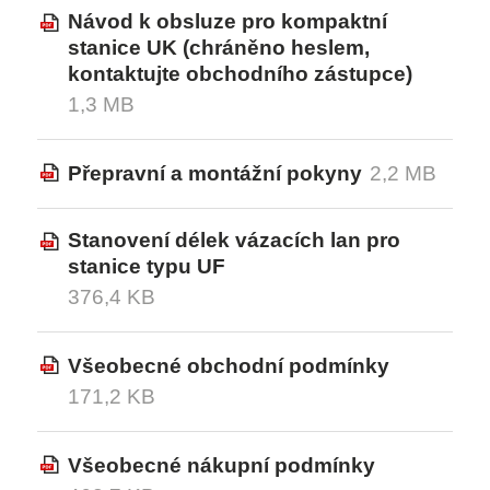
Návod k obsluze pro kompaktní
UDRŽITELNOST
stanice UK (chráněno heslem,
kontaktujte obchodního zástupce)
KRONIKA
1,3 MB
AKTUALITY
TECHNICKÉ A OBCHODNÍ PODMÍNKY
Přepravní a montážní pokyny
2,2 MB
KARIÉRA
Stanovení délek vázacích lan pro
stanice typu UF
KONTAKT
376,4 KB
Všeobecné obchodní podmínky
171,2 KB
Všeobecné nákupní podmínky